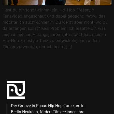
Hast du dir schon einmal ein Hip-Hop Freestyle
Tanzvideo angeschaut und dabei gedacht: “Wow, das
möchte ich auch können!”? Du weißt aber nicht, wo du
da anfangen sollst? Kein Problem! Ich erzähle dir, was
mich in meinen Anfangsjahren unterstützt hat, meinen
Hip-Hop Freestyle Tanz zu entwickeln, um zu dem
Tänzer zu werden, der ich heute […]
Der Groove in Focus Hip-Hop Tanzkurs in
Berlin-Neukölln, fördert Tänzer*innen ihre