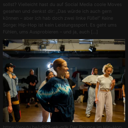
sollst? Vielleicht hast du auf Social Media coole Moves
gesehen und denkst dir: „Das würde ich auch gern
können – aber ich hab doch zwei linke Füße!“ Keine
Sorge: Hip-Hop ist kein Leistungssport. Es geht ums
Fühlen, ums Ausprobieren – und ja, auch […]
https://youtu.be/yRP9-wk-m1k Der Bounce im Hip-Hop