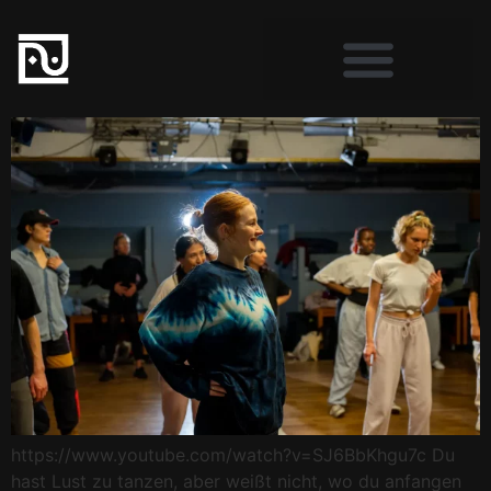
https://www.youtube.com/watch?v=SJ6BbKhgu7c Du
hast Lust zu tanzen, aber weißt nicht, wo du anfangen