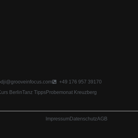
odji@grooveinfocus.com
+49 176 957 39170
urs Berlin
Tanz Tipps
Probemonat Kreuzberg
Impressum
Datenschutz
AGB