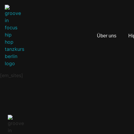
Über uns
Hi
[em_sites]