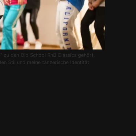
” zu den Old School RnB Classics gehört,
en Stil und meine tänzerische Identität