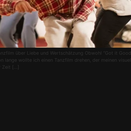
Tanzfilm über Liebe und Wertschätzung Obwohl “Got it Good
 lange wollte ich einen Tanzfilm drehen, der meinen visuell
 Zeit […]