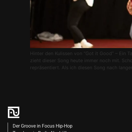
Hinter den Kulissen von “Got it Good” – Ein 
zieht dieser Song heute immer noch mit. Schon
repräsentiert. Als ich diesen Song nach langer
Der Groove in Focus Hip-Hop